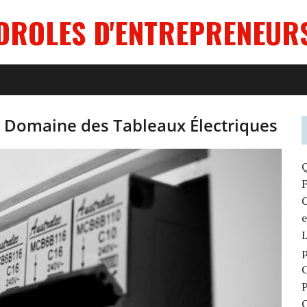
DROLES D'ENTREPRENEUR
e Domaine des Tableaux Électriques
F
C
e
L
C
P